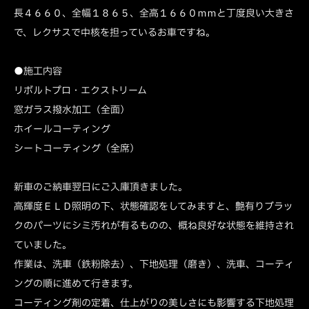
長４６６０、全幅１８６５、全高１６６０ｍｍと丁度良い大きさ
で、レクサスで中核を担っているお車ですね。
●施工内容
リボルトプロ・エクストリーム
窓ガラス撥水加工（全面）
ホイールコーティング
シートコーティング（全席）
新車のご納車翌日にご入庫頂きました。
高輝度ＥＬＤ照明の下、状態確認をしてみますと、艶有りブラッ
クのパーツにシミ汚れが有るものの、概ね良好な状態を維持され
ていました。
作業は、洗車（鉄粉除去）、下地処理（磨き）、洗車、コーティ
ングの順に進めて行きます。
コーティング剤の定着、仕上がりの美しさにも影響する下地処理